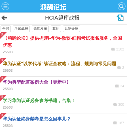
HCIA题库战报
全部
考试战报
题库发布
其他
认证介绍
【鸿鹄论坛】提供-思科-华为-微软-红帽考试报名服务，全国
优惠
2102
25503
华为认证“以学代考”续证全攻略：流程、规则与常见问题
3
25503
华为典型配置案例大全【更新中】
24
25503
学习华为认证必备参考书籍，合集！
300
25503
华为认证终身禁考是怎么回事儿？
187
25503