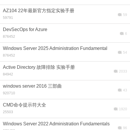
AZ104 22年最新官方指定实验手册
59
59791
DevSecOps for Azure
6
876452
Windows Server 2025 Administration Fundamental
54
876452
Active Directory 故障排除 实验手册
2033
84942
windows server 2016 三部曲
43
920710
CMD命令提示符大全
1920
25503
Windows Server 2022 Administration Fundamentals
96