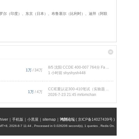
罗尔（印度）、东京（日本）、布鲁塞尔（比利时）、迪拜（阿联
8/5 沈阳 CCDE 400-007 764分 Fa ...
1万
/
34万
1 小时前
shyshysh448
CCIE重认证300-410笔试（实验题 ...
1万
/
4万
2026-7-23 21:45
mrtomchan
hiver
|
手机版
|
小黑屋
|
sitemap
|
鸿鹄论坛
(
京ICP备14027439号
)
MT+8, 2026-8-7 11:44
, Processed in 0.026206 second(s), 1 queries , Redis On.