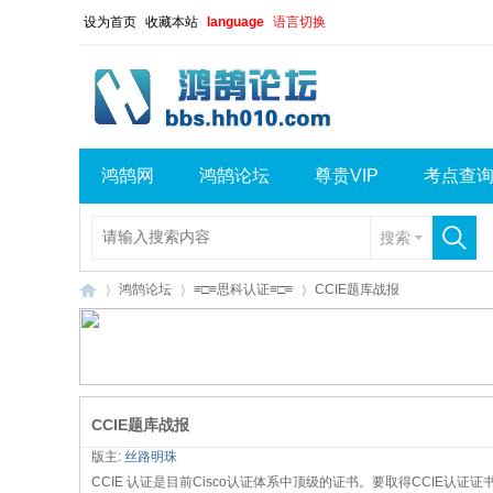
设为首页
收藏本站
language
语言切换
鸿鹄网
鸿鹄论坛
尊贵VIP
考点查
搜索
鸿鹄论坛
≡□≡思科认证≡□≡
CCIE题库战报
鸿
»
›
›
CCIE题库战报
版主:
丝路明珠
CCIE 认证是目前Cisco认证体系中顶级的证书。要取得CCIE认