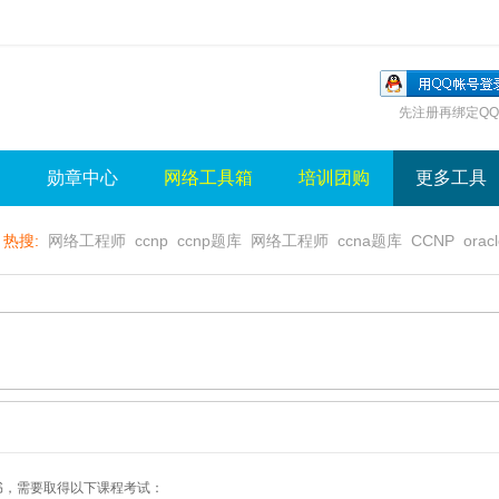
先注册再绑定QQ
询
勋章中心
网络工具箱
培训团购
更多工具
热搜:
网络工程师
ccnp
ccnp题库
网络工程师
ccna题库
CCNP
orac
无线视频
wlan
sql
server
视频
无线控制器
水晶牌
无线
gns3
证证书，需要取得以下课程考试：