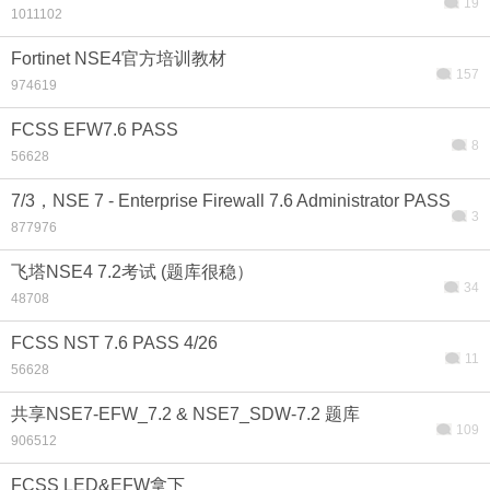
19
1011102
Fortinet NSE4官方培训教材
157
974619
搜索
FCSS EFW7.6 PASS
8
56628
7/3，NSE 7 - Enterprise Firewall 7.6 Administrator PASS
3
877976
飞塔NSE4 7.2考试 (题库很稳）
34
48708
FCSS NST 7.6 PASS 4/26
11
56628
共享NSE7-EFW_7.2 & NSE7_SDW-7.2 题库
109
906512
FCSS LED&EFW拿下