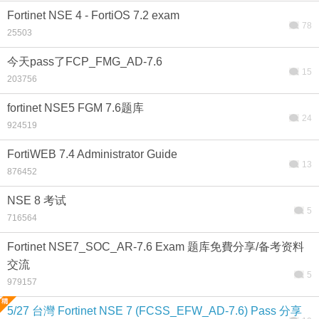
Fortinet NSE 4 - FortiOS 7.2 exam
78
25503
今天pass了FCP_FMG_AD-7.6
15
203756
fortinet NSE5 FGM 7.6题库
24
924519
FortiWEB 7.4 Administrator Guide
13
876452
NSE 8 考试
5
716564
Fortinet NSE7_SOC_AR-7.6 Exam 题库免費分享/备考资料
交流
5
979157
5/27 台灣 Fortinet NSE 7 (FCSS_EFW_AD-7.6) Pass 分享