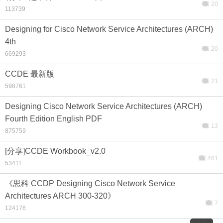
20
113739
Designing for Cisco Network Service Architectures (ARCH)
4th
20
669293
CCDE 最新版
21
598761
Designing Cisco Network Service Architectures (ARCH)
Fourth Edition English PDF
13
875759
[分享]CCDE Workbook_v2.0
461
53411
《思科 CCDP Designing Cisco Network Service
Architectures ARCH 300-320》
7
124176