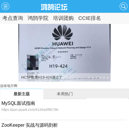
考点查询
鸿鹄学院
培训团购
CCIE排名
咨
通过
HCSP数通H19-424通过了
8/7 上海 C
【CCIE
静态MA
1
2
3
4
5
6
这啥地方啊
最新主题
本周热门
MySQL面试指南
https://pan.quark.cn/s/41d4a0f9b78b
ZooKeeper 实战与源码剖析