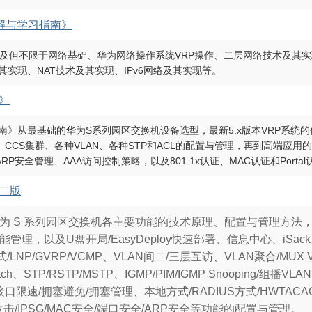
详解与学习指南》
涉及但不限于网络基础、华为网络操作系统VRP操作、二层网络技术及其实
实现、NAT技术及其实现、IPv6网络及其实现等。
》
南》从最基础的华为S系列园区交换机设备选型，最新5.x版本VRP系统
堆叠、CCS集群、各种VLAN、各种STP和ACL的配置与管理，再到高端应用
P安全管理、AAA访问控制策略，以及801.1x认证、MAC认证和Porta
二版
为 S 系列园区交换机各主要功能的技术原理、配置与管理方法，
管理，以及U盘开局/EasyDeploy快速部署、信息中心、iSa
LNP/GVRP/VCMP、VLAN间二/三层互访、VLAN聚合/MUX VLAN
itch、STP/RSTP/MSTP、IGMP/PIM/IGMP Snooping/组播
口限速/拥塞避免/拥塞管理、本地方式/RADIUS方式/HWTACACS
攻击/IPSG/MAC安全/端口安全/ARP安全等功能的配置与管理。