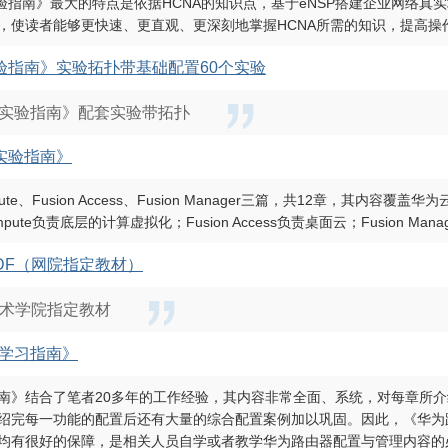
实验指南》最大的特点是依据HCNA的知识点，基于eNSP搭建企业网络
，使读者能够更快速、更直观、更深刻地掌握HCNA所需的知识，提高操
术实验指南》实验拓扑带基础配置60个实验
术实验指南》配套实验带拓扑
A实验指南》
mpute、Fusion Access、Fusion Manager三篇，共12章，其
ompute负责底层的计算虚拟化；Fusion Access负责桌面云；Fusion
DF（网院指定教材）
术学院指定教材
学习指南》
南》结合了笔者20多年的工作经验，其内容非常全面、系统，对每章所
绍完每一功能的配置后还有大量的综合配置案例加以巩固。因此，《华为
均有很好的保障，是相关人员自学或者教学华为路由器配置与管理内容的