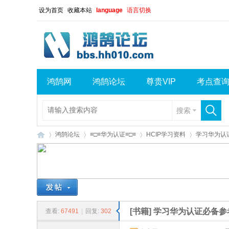
设为首页
收藏本站
language
语言切换
鸿鹄网
鸿鹄论坛
尊贵VIP
考点查
搜索
鸿鹄论坛
≡□≡华为认证≡□≡
HCIP学习资料
学习华为认
鸿
»
›
›
›
[书籍]
学习华为认证必备参
查看:
67491
|
回复:
302