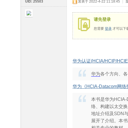
UID: 25503
发表于 2022-4-22 11:18:45
|
请先登录
您需要
登录
才可以下
鹄
华为认证(HCIA/HCIP/H
华为
各个方向、各
论
华为《HCIA-Datacom
本书是华为HCIA
络、构建以太交换
地址介绍及SDN
展开了介绍。本书
相关专业的教材。