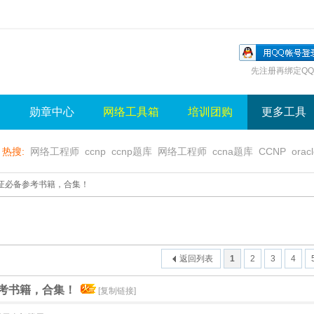
先注册再绑定QQ
询
勋章中心
网络工具箱
培训团购
更多工具
热搜:
网络工程师
ccnp
ccnp题库
网络工程师
ccna题库
CCNP
orac
无线视频
wlan
sql
server
视频
无线控制器
水晶牌
无线
gns3
证必备参考书籍，合集！
返回列表
1
2
3
4
考书籍，合集！
[复制链接]