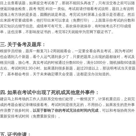
目上去查看该题，如果提交考试卷了，那就不能回头再改了，只有没交卷之前可以随
便返回修改检查，跟考 驾照 科目一 类似。考试前请仔细看考试说明，题目上有说明
选项上有方块的是多选，圆圈的就是单选。考完试当时屏幕上会显示是否通过。然后
出来跟考官要成绩单，他打印出来可以拿走（免费打印），上面显示你考试的分数和
其它知识点细节信息。成绩单可有可无，喜欢保存就保存，有时候考点不打印成绩
单，这也没事，不影响发证书的，考完等2天就能华为官网下载证书了。
三. 关于备考及题库：
根据学员经验，题库一般复习1-2周就能看会，一定要全看会再去考试，因为考试时
也会遇到几个新题，看个人运气遇到多少了，只要把题库上出现的题都做对，考试及
格没问题，放心考。真实考试的时候通过分数600分，满分1000分，随机抽取60道题
左右。考试时间1:30小时。如果遇到很多新题，超过20道以上，那说明考试当天变题
了，基本都会考挂，关于未来确定哪天会变题，这都是没办法知道的。
四. 如果在考试中出现了死机或其他意外事件：
建议马上和考场的工作人员联系交给他们处理，一般情况下，计算机重启后，之前完
成的考题会被记录继续接着考。考试时间是很充足的，不用担心，如果发生的意外事
件浪费了很多时间，
以至于影响了你的考试无法在时间内完成
，可以和考场协商另外
重新安排考试时间（免费重新安排）。
五. 证书申请：