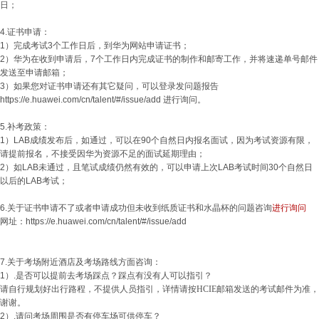
日；
4.证书申请：
1）完成考试3个工作日后，到华为网站申请证书；
2）华为在收到申请后，7个工作日内完成证书的制作和邮寄工作，并将速递单号邮件
发送至申请邮箱；
3）如果您对证书申请还有其它疑问，可以登录发问题报告
https://e.huawei.com/cn/talent/#/issue/add
进行询问。
5.补考政策：
1）LAB成绩发布后，如通过，可以在90个自然日内报名面试，因为考试资源有限，
请提前报名，不接受因华为资源不足的面试延期理由；
2）如LAB未通过，且笔试成绩仍然有效的，可以申请上次LAB考试时间30个自然日
以后的LAB考试；
6.关于证书申请不了或者申请成功但未收到纸质证书和水晶杯的问题咨询
进行询问
网址：
https://e.huawei.com/cn/talent/#/issue/add
7.关于考场附近酒店及考场路线方面咨询：
1）.
是否可以提前去考场踩点？踩点有没有人可以指引？
请自行规划好出行路程，不提供人员指引，详情请按
HCIE
邮箱发送的考试邮件为准，
谢谢。
2）.
请问考场周围是否有停车场可供停车？