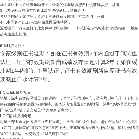
华为园区不允许外来车辆进入，外部的停车场请您自行提前确认好，谢谢。
3）.
考场附近有没有性价比高的连锁酒店，请推介
？
考场周围的宾馆信息，请您上网通过百度或其他方式查询，谢谢。
4）.
中国各个
HCIE
考场的路线图及接待区：
温馨提示：请考生打印此文件中你所参加
HCIE
考试所在考场城市的“路线指引”，以备
赴考路途上使用。
8.
重认证方法：
专家级别证书延期：如在证书有效期2年内通过了笔试重
认证，证书有效期刷新自成绩发布日起计算2年；如在缓
冲期1年内通过了重认证，证书有效期刷新自原证书有效
期截止日起计算2年。
HCIE lab深圳考场：
地址：深圳市龙岗区坂田（稼先路），华为J区-培训中心，请在培训中心正门（南门)
接待室的“等候休息区”等候接待。距离该考场最近的地铁站是：深圳地铁5号线的“坂
田”或“五和”站，公交站是“华为单身公寓北”。
HCIE面试深圳考场
地址：深圳市龙岗区坂田（五和大道），华为H区-软件中心，请在华为软件中心H区
（西门）接待室的“等候休息区”等候接待。距离该考场最近的地铁站是：深圳地铁5号
线的“五和”站，公交站是：“华为软件中心”。