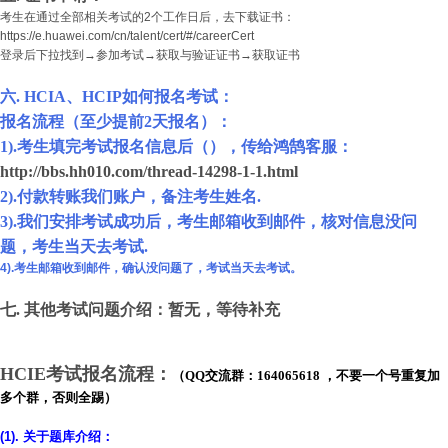
考生在通过全部相关考试的2个工作日后，去下载证书：
https://e.huawei.com/cn/talent/cert/#/careerCert
登录后下拉找到→参加考试→获取与验证证书→获取证书
六. HCIA、HCIP如何报名考试：
报名流程（至少提前2天报名）：
1).
考生填完考试报名信息后
（）
，
传给鸿鹄客服：
http://bbs.hh010.com/thread-14298-1-1.html
2).
付款转账
我们账户
，备注考生姓名.
3).
我们安排考试成功后，
考生邮箱收到邮件，核对信息没问
题，
考生当天去考试.
4).考生邮箱收到邮件，确认没问题了，考试当天去考试。
七. 其他考试问题介绍：暂无，等待补充
HCIE考试报名流程：
（
QQ交流群：
164065618 ，不要一个号重复加
多个群，否则全踢）
(1). 关于题库介绍：