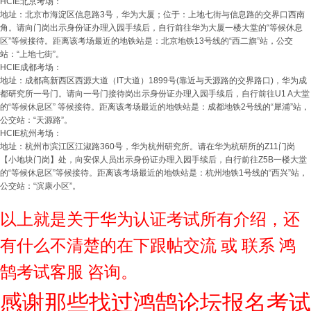
HCIE北京考场：
地址：北京市海淀区信息路3号，华为大厦；位于：上地七街与信息路的交界口西南
角。请向门岗出示身份证办理入园手续后，自行前往华为大厦一楼大堂的“等候休息
区”等候接待。距离该考场最近的地铁站是：北京地铁13号线的“西二旗”站，公交
站：“上地七街”。
HCIE成都考场：
地址：成都高新西区西源大道（IT大道）1899号(靠近与天源路的交界路口)，华为成
都研究所一号门。请向一号门接待岗出示身份证办理入园手续后，自行前往U1 A大堂
的“等候休息区” 等候接待。距离该考场最近的地铁站是：成都地铁2号线的“犀浦”站，
公交站：“天源路”。
HCIE杭州考场：
地址：杭州市滨江区江淑路360号，华为杭州研究所。请在华为杭研所的Z11门岗
【小地块门岗】处，向安保人员出示身份证办理入园手续后，自行前往Z5B一楼大堂
的“等候休息区”等候接待。距离该考场最近的地铁站是：杭州地铁1号线的“西兴”站，
公交站：“滨康小区”。
以上就是关于华为认证考试所有介绍，还
有什么不清楚的在下跟帖交流 或 联系 鸿
鹄考试客服 咨询。
感谢那些找过鸿鹄论坛报名考试