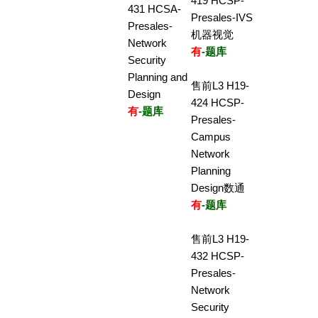
419 HCSP-
431 HCSA-
Presales-IVS
Presales-
机器视觉
Network
有
-题库
Security
Planning and
售前L3 H19-
Design
424 HCSP-
有
-题库
Presales-
Campus
Network
Planning
Design数通
有
-题库
售前L3 H19-
432 HCSP-
Presales-
Network
Security