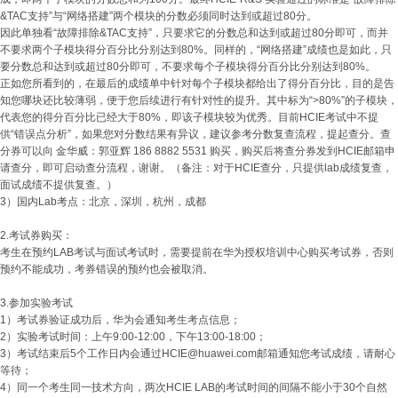
&TAC支持”与“网络搭建”两个模块的分数必须同时达到或超过80分。
因此单独看“故障排除&TAC支持”，只要求它的分数总和达到或超过80分即可，而并
不要求两个子模块得分百分比分别达到80%。同样的，“网络搭建”成绩也是如此，只
要分数总和达到或超过80分即可，不要求每个子模块得分百分比分别达到80%。
正如您所看到的，在最后的成绩单中针对每个子模块都给出了得分百分比，目的是告
知您哪块还比较薄弱，便于您后续进行有针对性的提升。其中标为“>80%”的子模块，
代表您的得分百分比已经大于80%，即该子模块较为优秀。目前HCIE考试中不提
供“错误点分析”，如果您对分数结果有异议，建议参考分数复查流程，提起查分。查
分券可以向 金华威：郭亚辉 186 8882 5531 购买，购买后将查分券发到HCIE邮箱申
请查分，即可启动查分流程，谢谢。（备注：对于HCIE查分，只提供lab成绩复查，
面试成绩不提供复查。）
3）国内Lab考点：北京，深圳，杭州，成都
2.考试券购买：
考生在预约LAB考试与面试考试时，需要提前在华为授权培训中心购买考试券，否则
预约不能成功，考券错误的预约也会被取消。
3.参加实验考试
1）考试券验证成功后，华为会通知考生考点信息；
2）实验考试时间：上午9:00-12:00，下午13:00-18:00；
3）考试结束后5个工作日内会通过
HCIE@huawei.com
邮箱通知您考试成绩，请耐心
等待；
4）同一个考生同一技术方向，两次HCIE LAB的考试时间的间隔不能小于30个自然