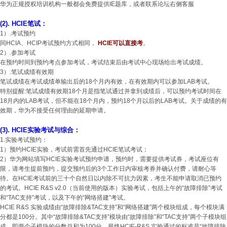
华为正规授权培训机构一般都会免费提供IE题库，或者联系论坛右侧客服
(2). HCIE笔试：
1）.
考试预约
同
HCIA
、HCIP考试预约方式相同，
HCIE可以直接考
。
2
）
.
参加考试
在预约时间到预约考点参加考试，考试结束后由考试中心现场给出考试成绩。
3
）
.
笔试成绩有效期
笔试成绩在考试成绩单输出后的
18
个月内有效，在有效期内可以参加
LAB
考试。
特别提醒
:
笔试成绩有效期
18
个月是指笔试通过并拿到成绩后，可以预约考试时间在
18
月内的
LAB
考试，但不能在
18
个月内，预约
18
个月以后的
LAB
考试。关于成绩的有
效期，华为不接受任何理由的延期申请。
(3). HCIE实验考试与综合：
1.实验考试预约：
1）预约HCIE实验，考试前需首先通过HCIE笔试考试；
2）华为网站填写HCIE实验考试预约申请，预约时，需要提供考试券，考试座位有
限，请考生提前预约，提交预约后的3个工作日内审核考券并确认付费，请耐心等
待。在HCIE考试前的三十个自然日以内除不可抗力因素，考生不能申请取消已预约
的考试。HCIE R&S v2.0（当前使用的版本）实验考试，包括上午的“故障排除”考试
和“TAC支持”考试，以及下午的“网络搭建”考试。
HCIE R&S 实验成绩由“故障排除&TAC支持”和“网络搭建”两个模块组成，每个模块满
分都是100分。其中“故障排除&TAC支持”模块由“故障排除”和“TAC支持”两个子模块组
成，即两个子模块的分数总和为100分。最终HCIE-R&S 实验通过的标准是“故障排除