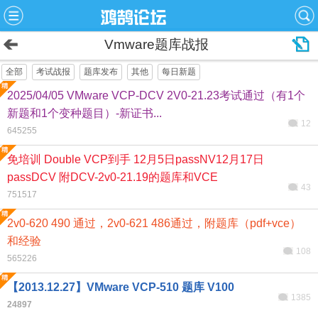
Vmware题库战报
全部
考试战报
题库发布
其他
每日新题
2025/04/05 VMware VCP-DCV 2V0-21.23考试通过（有1个
新题和1个变种题目）-新证书...
12
645255
免培训 Double VCP到手 12月5日passNV12月17日
passDCV 附DCV-2v0-21.19的题库和VCE
43
751517
2v0-620 490 通过，2v0-621 486通过，附题库（pdf+vce）
和经验
108
565226
【2013.12.27】VMware VCP-510 题库 V100
1385
24897