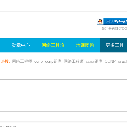
先注册再绑定QQ
询
勋章中心
网络工具箱
培训团购
更多工具
热搜:
网络工程师
ccnp
ccnp题库
网络工程师
ccna题库
CCNP
orac
无线视频
wlan
sql
server
视频
无线控制器
水晶牌
无线
gns3