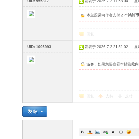
UID: 955817
发表于 2026-7-2 17:58:04
|
显
本主题需向作者支付
2 个鸿鹄币
鹄
回复
UID: 1005993
发表于 2026-7-2 21:51:02
|
显
游客，如果您要查看本帖隐藏内
论
回复
支持
反对