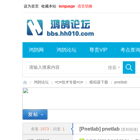
设为首页
收藏本站
language
语言切换
鸿鹄网
鸿鹄论坛
尊贵VIP
考点查
搜索
鸿鹄论坛
≡□≡技术专题≡□≡
模拟器下载
pnetlab
鸿
»
›
›
›
[Pnetlab]
pnetlab
查看:
1573
|
回复:
1
[复制链接]