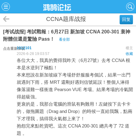
CCNA题库战报
回复
[考试战报] 考試戰報：6月27日 新加坡 CCNA 200-301 衰神
附體但還是驚險 Pass！
看全部
1012101
楼主
点击重新加载
2026-6-28 19:03:57
收藏
各位大大，我真的覺得我昨天（6月27號）去考 CCNA 根
本是水逆到了極點！
本來想說在新加坡線下考場舒舒服服考個試，結果一出門
就遇到下雨，搭 MRT 還剛好遇到信號延誤！整個人淋得
像落湯雞一樣衝進 Pearson VUE 考場。結果考場的冷氣開
得超級強。
更衰的是，我那台電腦的滑鼠有夠難用！左鍵按下去卡卡
的，做拖圖題（Drag and Drop）的時候一直給我飄，點兩
下才理我，搞得我火氣都上來了！
抱怨完來點乾貨吧。這次 CCNA 200-301 總共考了 72 道
題 。