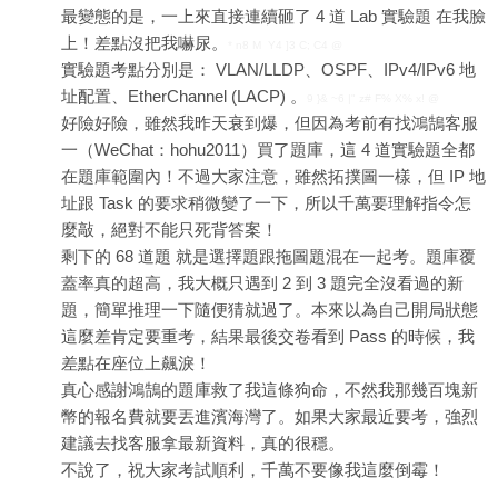
最變態的是，一上來直接連續砸了 4 道 Lab 實驗題 在我臉
上！差點沒把我嚇尿。
* n8 M Y4 ]3 C; C4 @
實驗題考點分別是： VLAN/LLDP、OSPF、IPv4/IPv6 地
址配置、EtherChannel (LACP) 。
9 }& ~6 |" z# F% X% x! @
好險好險，雖然我昨天衰到爆，但因為考前有找鴻鵠客服
一（WeChat：hohu2011）買了題庫，這 4 道實驗題全都
在題庫範圍內！不過大家注意，雖然拓撲圖一樣，但 IP 地
址跟 Task 的要求稍微變了一下，所以千萬要理解指令怎
麼敲，絕對不能只死背答案！
剩下的 68 道題 就是選擇題跟拖圖題混在一起考。題庫覆
蓋率真的超高，我大概只遇到 2 到 3 題完全沒看過的新
題，簡單推理一下隨便猜就過了。本來以為自己開局狀態
這麼差肯定要重考，結果最後交卷看到 Pass 的時候，我
差點在座位上飆淚！
真心感謝鴻鵠的題庫救了我這條狗命，不然我那幾百塊新
幣的報名費就要丟進濱海灣了。如果大家最近要考，強烈
建議去找客服拿最新資料，真的很穩。
不說了，祝大家考試順利，千萬不要像我這麼倒霉！