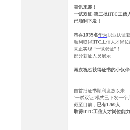
喜讯来袭！
一试双证
·第三批IITC工
已顺利下发！
鹄
恭喜
1035名
华为
职业认证
顺利取得
IITC工信人才岗
真正实现
“一试双证”！
部分获证人员展示
再次祝贺获得证书的小伙伴
论
自首批证书顺利发放以来
“一试双证”模式已下发一个
截至目前，
已有
1269人
取得
IITC工信人才岗位能