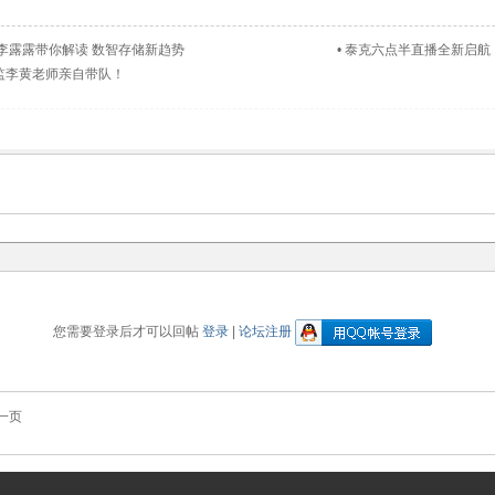
李露露带你解读 数智存储新趋势
•
泰克六点半直播全新启航
学总监李黄老师亲自带队！
您需要登录后才可以回帖
登录
|
论坛注册
一页