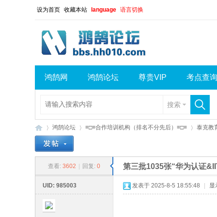
设为首页
收藏本站
language
语言切换
鸿鹄网
鸿鹄论坛
尊贵VIP
考点查
搜索
鸿鹄论坛
≡□≡合作培训机构（排名不分先后）≡□≡
泰克教
第三批1035张“华为认证
查看:
3602
|
回复:
0
鸿
»
›
›
UID: 985003
发表于 2025-8-5 18:55:48
|
显