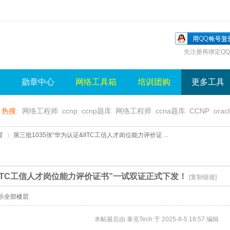
先注册再绑定QQ
询
勋章中心
网络工具箱
培训团购
更多工具
热搜:
网络工程师
ccnp
ccnp题库
网络工程师
ccna题库
CCNP
orac
无线视频
wlan
sql
server
视频
无线控制器
水晶牌
无线
gns3
育
第三批1035张“华为认证&IITC工信人才岗位能力评价证 ...
&IITC工信人才岗位能力评价证书”一试双证正式下发！
[复制链接]
›
示全部楼层
本帖最后由 泰克Tech 于 2025-8-5 18:57 编辑