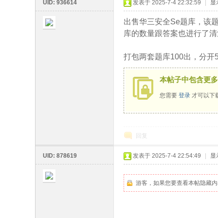
UID: 936614
发表于 2025-7-4 22:32:59
|
显
出售华三安全Se题库，该题库与2
库的数量跟答案也进行了清洗与
鹄
打包两套题库100出，分
本帖子中包含更多
您需要
登录
才可以下
回复
论
UID: 878619
发表于 2025-7-4 22:54:49
|
显
游客，如果您要查看本帖隐藏内