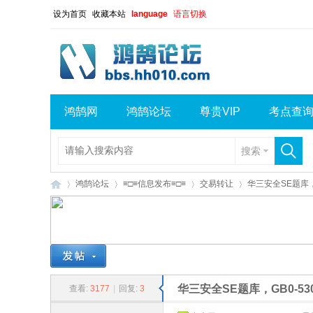
设为首页
收藏本站
language
语言切换
鸿鹄网
鸿鹄论坛
尊贵VIP
考点查
搜索
鸿鹄论坛
≡□≡信息发布≡□≡
交易转让
华三安全SE题库，G
鸿
»
›
›
›
华三安全SE题库，GB0-530
查看:
3177
|
回复:
3