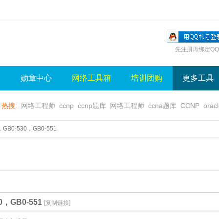
先注册再绑定QQ
询
勋章中心
网络工具箱
培训团购
更多工具
热搜:
网络工程师
ccnp
ccnp题库
网络工程师
ccna题库
CCNP
orac
无线视频
wlan
sql
server
视频
无线控制器
水晶牌
无线
gns3
B0-530，GB0-551
，GB0-551
[复制链接]