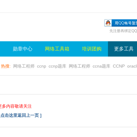
先注册再绑定QQ
询
勋章中心
网络工具箱
培训团购
更多工具
热搜:
网络工程师
ccnp
ccnp题库
网络工程师
ccna题库
CCNP
orac
无线视频
wlan
sql
server
视频
无线控制器
水晶牌
无线
gns3
更多内容敬请关注
[ 点击这里返回上一页 ]