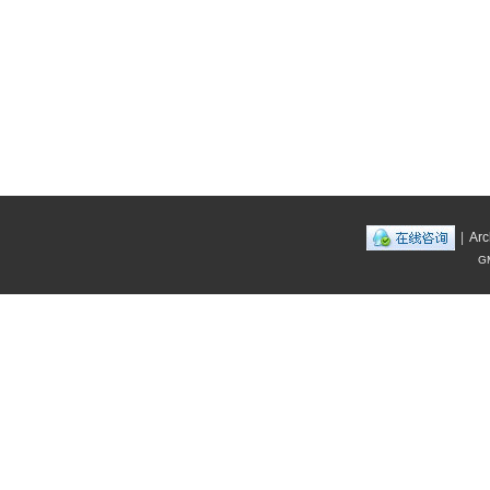
|
Arc
GM