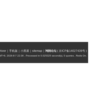
hiver
|
手机版
|
小黑屋
|
sitemap
|
鸿鹄论坛
(
京ICP备14027439号
)
T+8, 2026-8-7 22:36
, Processed in 0.025325 second(s), 0 queries , Redis On.