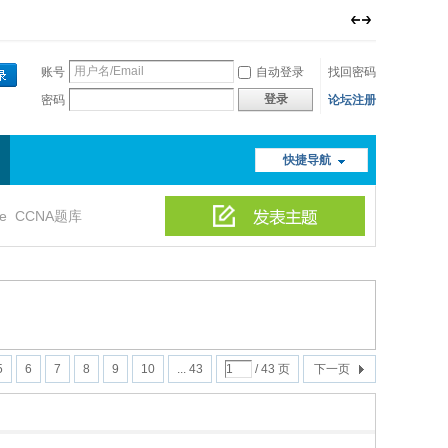
账号
自动登录
找回密码
登录
密码
论坛注册
快捷导航
le
CCNA题库
5
6
7
8
9
10
... 43
/ 43 页
下一页