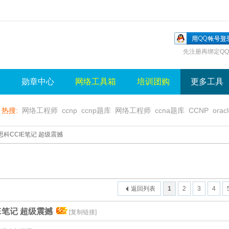
先注册再绑定QQ
询
勋章中心
网络工具箱
培训团购
更多工具
热搜:
网络工程师
ccnp
ccnp题库
网络工程师
ccna题库
CCNP
orac
无线视频
wlan
sql
server
视频
无线控制器
水晶牌
无线
gns3
科CCIE笔记 超级震撼
返回列表
1
2
3
4
E笔记 超级震撼
[复制链接]