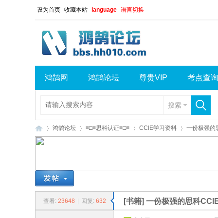
设为首页
收藏本站
language
语言切换
鸿鹄网
鸿鹄论坛
尊贵VIP
考点查
搜索
鸿鹄论坛
≡□≡思科认证≡□≡
CCIE学习资料
一份极强的思
鸿
»
›
›
›
[书籍]
一份极强的思科CCI
查看:
23648
|
回复:
632