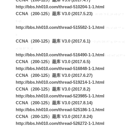
http://bbs.hh010.com/thread-510204-1-1.html
CCNA（200-125）题库 V3.0 (2017.5.23)
+ A! U5 `9 E, j# c6 y* ?
9 q1 _
http://bbs.hh010.com/thread-515582-1-1.html
* f% u' o9 ^" a:
k
CCNA（200-125）题库 V3.0 (2017.6.1)
* ~3 p% D4 A" g, U+ n: u(
x( l& B" R. d
http://bbs.hh010.com/thread-516490-1-1.html
& e2 w7 y( F* n
CCNA（200-125）题库 V3.0 (2017.6.5)
http://bbs.hh010.com/thread-516848-1-1.html
CCNA（200-125）题库 V3.0 (2017.6.27)
http://bbs.hh010.com/thread-519214-1-1.html
CCNA（200-125）题库 V3.0 (2017.8.2)
http://bbs.hh010.com/thread-523985-1-1.html
CCNA（200-125）题库 V3.0 (2017.8.14)
http://bbs.hh010.com/thread-525186-1-1.html
CCNA（200-125）题库 V3.0 (2017.8.24)
http://bbs.hh010.com/thread-526272-1-1.html