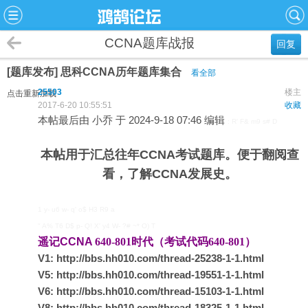
CCNA题库战报
回复
[题库发布] 思科CCNA历年题库集合
看全部
25503
楼主
点击重新加载
2017-6-20 10:55:51
收藏
本帖最后由 小乔 于 2024-9-18 07:46 编辑
: R' F& m9 s# D
本帖用于汇总往年CCNA考试题库。便于翻阅查
看，了解CCNA发展史。
1 y- u6 w- q' o$ H3 R9 a
" A% T6 D$ p- Q! X' y4 W- ?# ~* O) T
遥记CCNA
640-801
时代（考试代码640-801）
V1:
http://bbs.hh010.com/thread-25238-1-1.html
V5:
http://bbs.hh010.com/thread-19551-1-1.html
V6:
http://bbs.hh010.com/thread-15103-1-1.html
V8:
http://bbs.hh010.com/thread-18325-1-1.html