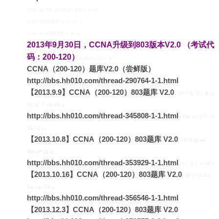
) O$ u4 W5 v5 f6 w+ B3 c- c+ R
1 H4 Q3 N3 I0 N; i+ V* Z
7 o6 X( `9 E! E% [: R a
2013年9月30日，CCNA升级到803版本V2.0 （考试代
码：200-120）
9 s8 X( r8 h" |( i
CCNA（200-120）题库V2.0（尝鲜版）
http://bbs.hh010.com/thread-290764-1-1.html
【2013.9.9】CCNA（200-120）803题库 V2.0
2 ]& r* [( ?( i, ]6 |)
S2 B, ? r& d% j
http://bbs.hh010.com/thread-345808-1-1.html
9 O9 s+ i3 F' `6
V4 ~2 u
【2013.10.8】CCNA（200-120）803题库 V2.0
; L6 l9 |8 e4
W& O* {6 N
http://bbs.hh010.com/thread-353929-1-1.html
0 u, `& i- x \& {
【2013.10.16】CCNA（200-120）803题库 V2.0
/ d9 T! [2 G4
E& o& O& g
http://bbs.hh010.com/thread-356546-1-1.html
【2013.12.3】CCNA（200-120）803题库 V2.0