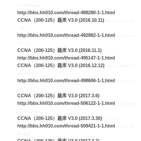
T0 l6 d5 ], g4 D
http://bbs.hh010.com/thread-488280-1-1.html
CCNA（200-125）题库 V3.0 (2016.10.11)
8 D0 L6 d" G8 X* A3
_% w
http://bbs.hh010.com/thread-492882-1-1.html
$ s) p" X# n+
B2 o. ]4 j
CCNA（200-125）题库 V3.0 (2016.11.1)
http://bbs.hh010.com/thread-495147-1-1.html
CCNA（200-125）题库 V3.0 (2016.12.12)
+ v& F( g" W& A, J/
G4 L8 m \- A
http://bbs.hh010.com/thread-498606-1-1.html
: v" \1 k |7 z-
y* A
CCNA（200-125）题库 V3.0 (2017.3.6)
http://bbs.hh010.com/thread-506122-1-1.html
8 m: w# Y+ M-
j- X! }% V( n4 a
CCNA（200-125）题库 V3.0 (2017.3.30)
$ P. t" m! T" `
http://bbs.hh010.com/thread-509421-1-1.html
' i6 B( s7 a&
w6 K5 K
CCNA（200-125）题库 V3.0 (2017.4.7)