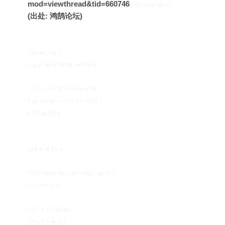
mod=viewthread&tid=660746
& A2 U6 q2 @( x( ~
(出处: 鸿鹄论坛)
+ F6 W1 I: l1 K
6 J) q4 W) b* ^4 P8 y# f3 h) K
. I3 J, _% r5 i4 T% P! l% u" R
0 g6 R% b# ~+ }" f3 l( X, K1 H. i
5 \/ I! a8 Q3 h
) K& R l$ X+ a
" F/ D' \9 N% B4 j: c% i3 S8 |, o8 Z5 T
/ z: _) H" q7 H
4 }) f: o L5 E9 T$ l
- `* e, {* f- j# z1 V