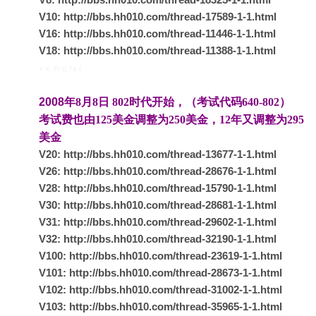
V10:
http://bbs.hh010.com/thread-17589-1-1.html
V16:
http://bbs.hh010.com/thread-11446-1-1.html
V18:
http://bbs.hh010.com/thread-11388-1-1.html
+ Y, F/ t) ?4 {
2008
年
8
月
8
日
802
时代开始，（考试代码640-802）
考试费也由
125
美金调整为
250
美金，12年又调整为295
美金
V20:
http://bbs.hh010.com/thread-13677-1-1.html
V26:
http://bbs.hh010.com/thread-28676-1-1.html
V28:
http://bbs.hh010.com/thread-15790-1-1.html
V30:
http://bbs.hh010.com/thread-28681-1-1.html
V31:
http://bbs.hh010.com/thread-29602-1-1.html
V32:
http://bbs.hh010.com/thread-32190-1-1.html
V100:
http://bbs.hh010.com/thread-23619-1-1.html
V101:
http://bbs.hh010.com/thread-28673-1-1.html
V102:
http://bbs.hh010.com/thread-31002-1-1.html
V103:
http://bbs.hh010.com/thread-35965-1-1.html