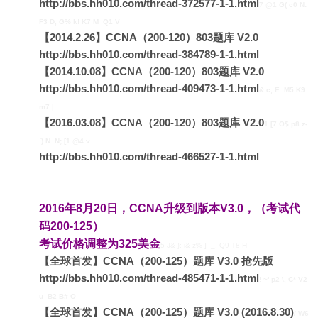
http://bbs.hh010.com/thread-372577-1-1.html
7 @1 G( c0 N:
F3 D, G% k! K7 M Q1 V
【2014.2.26】CCNA（200-120）803题库 V2.0
http://bbs.hh010.com/thread-384789-1-1.html
【2014.10.08】CCNA（200-120）803题库 V2.0
http://bbs.hh010.com/thread-409473-1-1.html
& c, E. M5 K9
m7 |
【2016.03.08】CCNA（200-120）803题库 V2.0
1 [7 O$ p8 z-
`) N N; [1 @4 v
http://bbs.hh010.com/thread-466527-1-1.html
2016年8月20日，CCNA升级到版本V3.0，（考试代
码200-125）
考试价格调整为325美金
5 J& }: i& z% ]- _, Q9 T8 H
【全球首发】CCNA（200-125）题库 V3.0 抢先版
http://bbs.hh010.com/thread-485471-1-1.html
! ~' p2 \, C* V2
u B2 B# O
【全球首发】CCNA（200-125）题库 V3.0 (2016.8.30)
/ W6