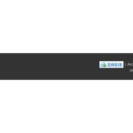
|
Arc
GM