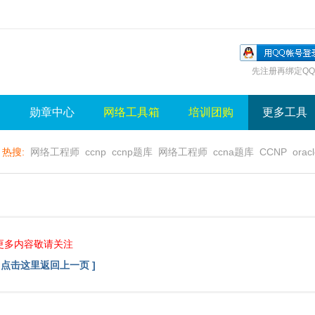
先注册再绑定QQ
询
勋章中心
网络工具箱
培训团购
更多工具
热搜:
网络工程师
ccnp
ccnp题库
网络工程师
ccna题库
CCNP
orac
无线视频
wlan
sql
server
视频
无线控制器
水晶牌
无线
gns3
更多内容敬请关注
[ 点击这里返回上一页 ]