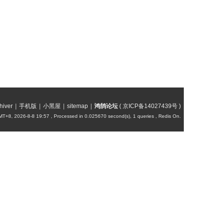
hiver
|
手机版
|
小黑屋
|
sitemap
|
鸿鹄论坛
(
京ICP备14027439号
)
T+8, 2026-8-8 19:57
, Processed in 0.025670 second(s), 1 queries , Redis On.