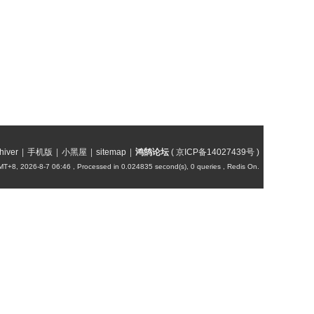
hiver
|
手机版
|
小黑屋
|
sitemap
|
鸿鹄论坛
(
京ICP备14027439号
)
T+8, 2026-8-7 06:46
, Processed in 0.024835 second(s), 0 queries , Redis On.