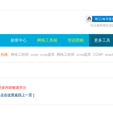
先注册再绑定QQ
询
勋章中心
网络工具箱
培训团购
更多工具
热搜:
网络工程师
ccnp
ccnp题库
网络工程师
ccna题库
CCNP
orac
无线视频
wlan
sql
server
视频
无线控制器
水晶牌
无线
gns3
更多内容敬请关注
[ 点击这里返回上一页 ]