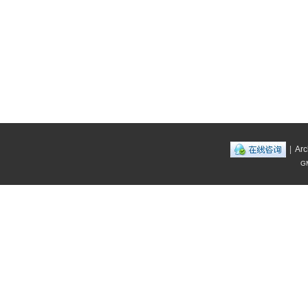
|
Arc
GM