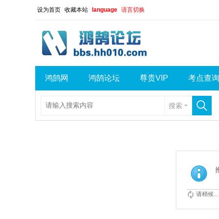
设为首页
收藏本站
language
语言切换
鸿鹄网
鸿鹄论坛
尊贵VIP
考点查
搜索
请稍候...