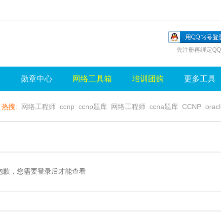
先注册再绑定QQ
询
勋章中心
网络工具箱
培训团购
更多工具
热搜:
网络工程师
ccnp
ccnp题库
网络工程师
ccna题库
CCNP
orac
无线视频
wlan
sql
server
视频
无线控制器
水晶牌
无线
gns3
抱歉，您需要登录后才能查看