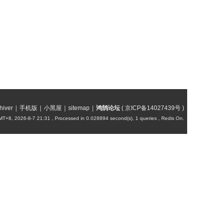
hiver
|
手机版
|
小黑屋
|
sitemap
|
鸿鹄论坛
(
京ICP备14027439号
)
T+8, 2026-8-7 21:31
, Processed in 0.028894 second(s), 1 queries , Redis On.