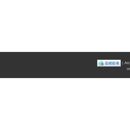
|
Arc
GM