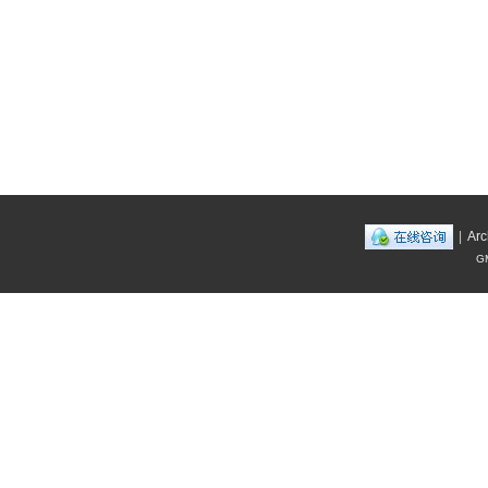
|
Arc
GM