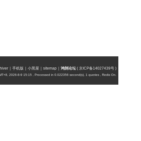
hiver
|
手机版
|
小黑屋
|
sitemap
|
鸿鹄论坛
(
京ICP备14027439号
)
T+8, 2026-8-9 15:15
, Processed in 0.022356 second(s), 1 queries , Redis On.