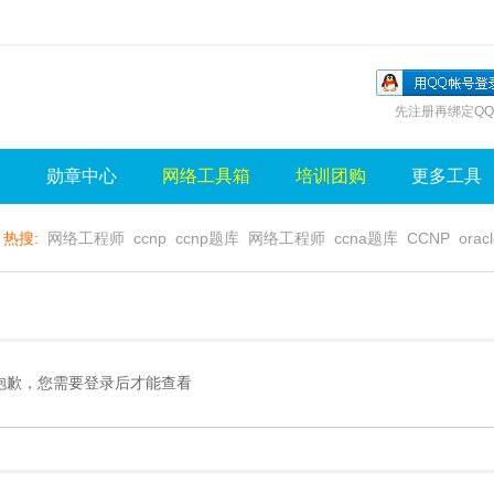
先注册再绑定QQ
询
勋章中心
网络工具箱
培训团购
更多工具
热搜:
网络工程师
ccnp
ccnp题库
网络工程师
ccna题库
CCNP
orac
无线视频
wlan
sql
server
视频
无线控制器
水晶牌
无线
gns3
抱歉，您需要登录后才能查看