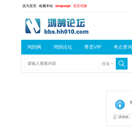
设为首页
收藏本站
language
语言切换
鸿鹄网
鸿鹄论坛
尊贵VIP
考点查
搜索
请稍候...