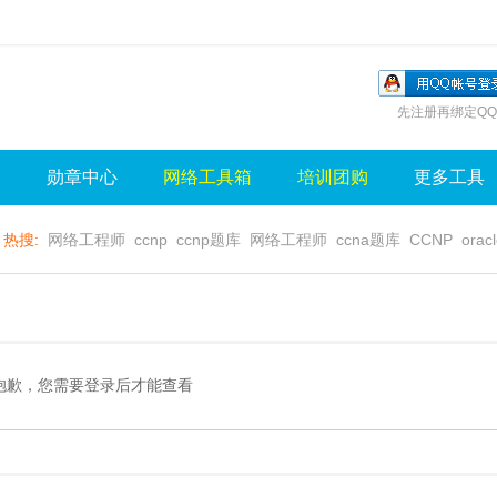
先注册再绑定QQ
询
勋章中心
网络工具箱
培训团购
更多工具
热搜:
网络工程师
ccnp
ccnp题库
网络工程师
ccna题库
CCNP
orac
无线视频
wlan
sql
server
视频
无线控制器
水晶牌
无线
gns3
抱歉，您需要登录后才能查看