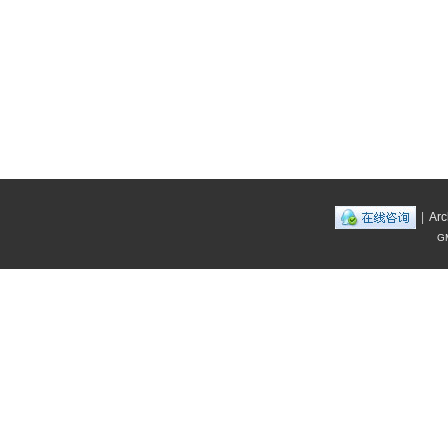
|
Arc
GM