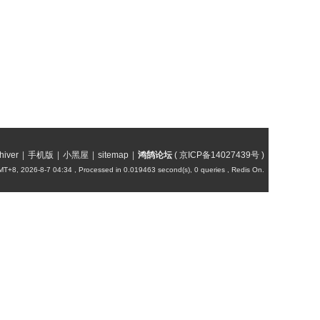
hiver
|
手机版
|
小黑屋
|
sitemap
|
鸿鹄论坛
(
京ICP备14027439号
)
T+8, 2026-8-7 04:34
, Processed in 0.019463 second(s), 0 queries , Redis On.