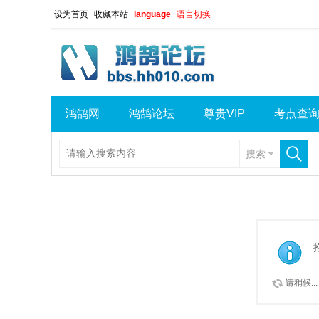
设为首页
收藏本站
language
语言切换
鸿鹄网
鸿鹄论坛
尊贵VIP
考点查
搜索
请稍候...