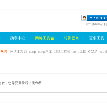
先注册再绑定QQ
询
勋章中心
网络工具箱
培训团购
更多工具
热搜:
网络工程师
ccnp
ccnp题库
网络工程师
ccna题库
CCNP
orac
无线视频
wlan
sql
server
视频
无线控制器
水晶牌
无线
gns3
抱歉，您需要登录后才能查看