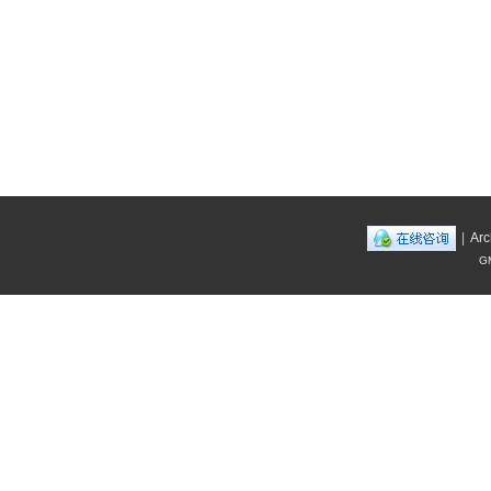
|
Arc
GM