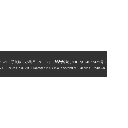
hiver
|
手机版
|
小黑屋
|
sitemap
|
鸿鹄论坛
(
京ICP备14027439号
)
T+8, 2026-8-7 02:39
, Processed in 0.019486 second(s), 0 queries , Redis On.