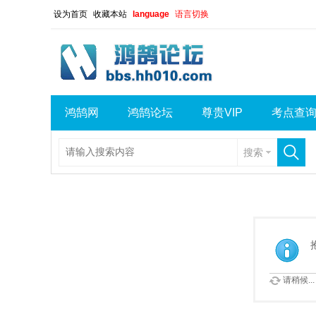
设为首页
收藏本站
language
语言切换
鸿鹄网
鸿鹄论坛
尊贵VIP
考点查
搜索
请稍候...