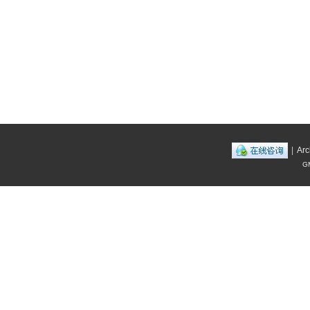
|
Arc
GM