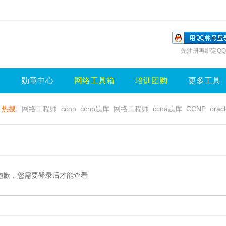
先注册再绑定QQ
询
勋章中心
网络工具箱
培训团购
更多工具
热搜:
网络工程师
ccnp
ccnp题库
网络工程师
ccna题库
CCNP
orac
无线视频
wlan
sql
server
视频
无线控制器
水晶牌
无线
gns3
抱歉，您需要登录后才能查看