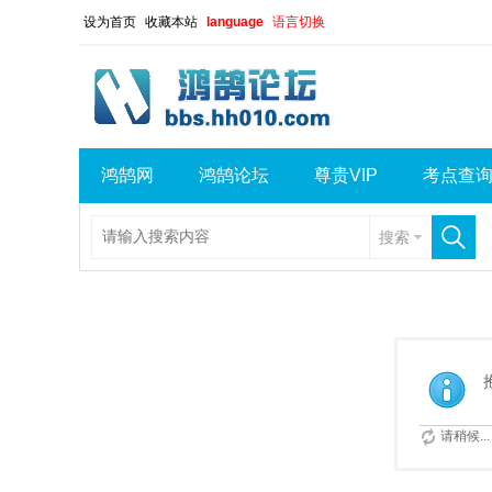
设为首页
收藏本站
language
语言切换
鸿鹄网
鸿鹄论坛
尊贵VIP
考点查
搜索
请稍候...