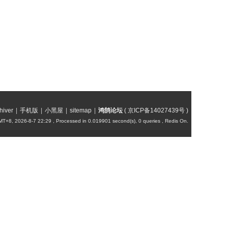
hiver
|
手机版
|
小黑屋
|
sitemap
|
鸿鹄论坛
(
京ICP备14027439号
)
T+8, 2026-8-7 22:29
, Processed in 0.019901 second(s), 0 queries , Redis On.