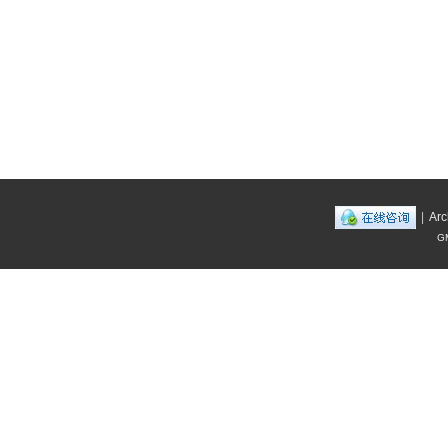
|
Arc
GM