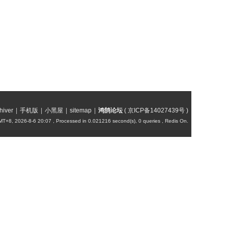
hiver
|
手机版
|
小黑屋
|
sitemap
|
鸿鹄论坛
(
京ICP备14027439号
)
T+8, 2026-8-6 20:07
, Processed in 0.021216 second(s), 0 queries , Redis On.