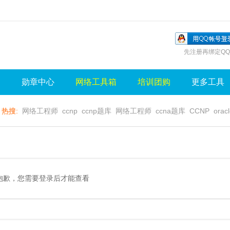
先注册再绑定QQ
询
勋章中心
网络工具箱
培训团购
更多工具
热搜:
网络工程师
ccnp
ccnp题库
网络工程师
ccna题库
CCNP
orac
无线视频
wlan
sql
server
视频
无线控制器
水晶牌
无线
gns3
抱歉，您需要登录后才能查看