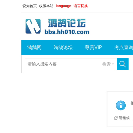
设为首页
收藏本站
language
语言切换
鸿鹄网
鸿鹄论坛
尊贵VIP
考点查
搜索
请稍候...