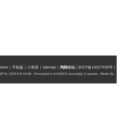
hiver
|
手机版
|
小黑屋
|
sitemap
|
鸿鹄论坛
(
京ICP备14027439号
)
T+8, 2026-8-8 14:40
, Processed in 0.020672 second(s), 0 queries , Redis On.