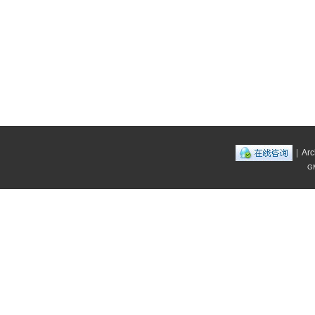
|
Arc
GM