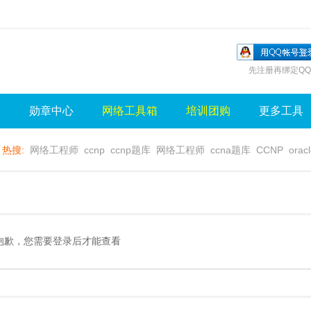
先注册再绑定QQ
询
勋章中心
网络工具箱
培训团购
更多工具
热搜:
网络工程师
ccnp
ccnp题库
网络工程师
ccna题库
CCNP
orac
无线视频
wlan
sql
server
视频
无线控制器
水晶牌
无线
gns3
抱歉，您需要登录后才能查看