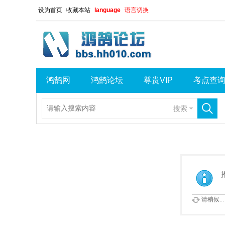
设为首页
收藏本站
language
语言切换
鸿鹄网
鸿鹄论坛
尊贵VIP
考点查
搜索
请稍候...