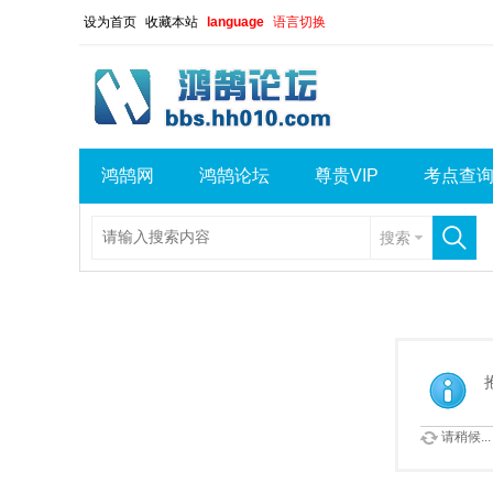
设为首页
收藏本站
language
语言切换
鸿鹄网
鸿鹄论坛
尊贵VIP
考点查
搜索
请稍候...