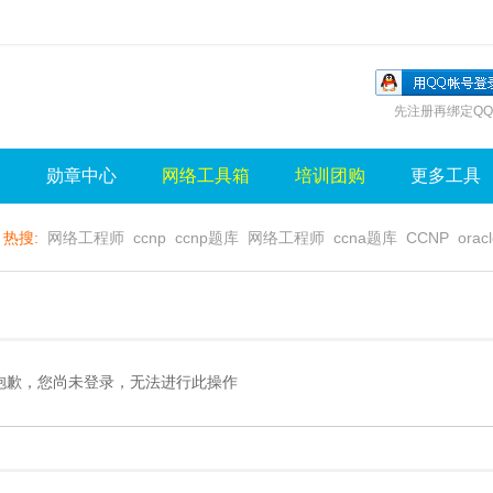
先注册再绑定QQ
询
勋章中心
网络工具箱
培训团购
更多工具
热搜:
网络工程师
ccnp
ccnp题库
网络工程师
ccna题库
CCNP
orac
无线视频
wlan
sql
server
视频
无线控制器
水晶牌
无线
gns3
抱歉，您尚未登录，无法进行此操作