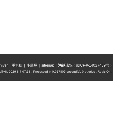
hiver
|
手机版
|
小黑屋
|
sitemap
|
鸿鹄论坛
(
京ICP备14027439号
)
T+8, 2026-8-7 07:18
, Processed in 0.017805 second(s), 0 queries , Redis On.