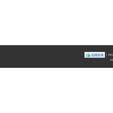
|
Arc
GM