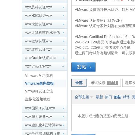
≡□≡思科认证≡□≡
VMware 提供两种技术认证。针对 VMware 
≡□≡H3C认证≡□≡
VMware 认证专家计划 (VCP)
≡□≡锐捷认证≡□≡
VMware 认证专家计划旨在为希
鹄
≡□≡计算机软件水平考
VMware Certified Professional 6 – D
试≡□≡
≡□≡微软认证≡□≡
2V0-620 120美元 可以在家通过电
2V0-621 225美元 去考试中心考试
≡□≡红帽认证≡□≡
通过两门考试并有培训记录，可以获
≡□≡Oracle认证≡□≡
≡□≡Vmware≡□≡
Vmware学习资料
全部
考试战报
1221
题库
Vmware题库战报
论
Vmware认证交流
全部主题
最新
热门
热帖
精华
虚拟化视频教程
≡□≡国际IT认证≡□≡
本版块或指定的范围内尚无主题
≡□≡华为设备≡□≡
≡□≡虚拟化&云计算≡□≡
≡□≡合作培训机构（排