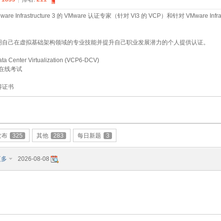
Infrastructure 3 的 VMware 认证专家（针对 VI3 的 VCP）和针对 VMware Infr
望证明自己在虚拟基础架构领域的专业技能并提升自己职业发展潜力的个人提供认证。
ata Center Virtualization (VCP6-DCV)
脑在线考试
得证书
发布
325
其他
283
每日新题
3
更多
2026-08-08