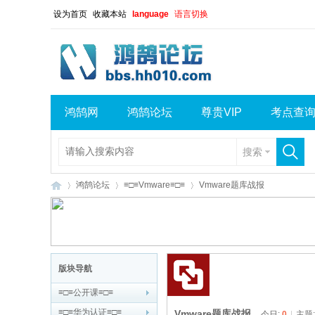
设为首页
收藏本站
language
语言切换
鸿鹄网
鸿鹄论坛
尊贵VIP
考点查
搜索
鸿鹄论坛
≡□≡Vmware≡□≡
Vmware题库战报
鸿
»
›
›
版块导航
≡□≡公开课≡□≡
≡□≡华为认证≡□≡
Vmware题库战报
今日:
0
|
主题