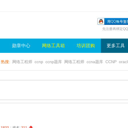
先注册再绑定QQ
询
勋章中心
网络工具箱
培训团购
更多工具
热搜:
网络工程师
ccnp
ccnp题库
网络工程师
ccna题库
CCNP
orac
无线视频
wlan
sql
server
视频
无线控制器
水晶牌
无线
gns3
:
1833
|
排名:
211