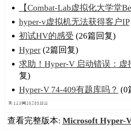
【Combat-Lab虚拟化大学堂B
hyper-v虚拟机无法获得客户IP
初试HV的感受
(26篇回复)
Hyper
(2篇回复)
求助！Hyper-V 启动错误：
复)
Hyper-V 74-409有题库吗？
(0
页:
1
2
3
[4]
5
6
7
8
9
10
11
查看完整版本:
Microsoft Hyper-