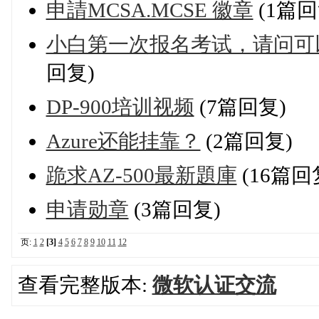
申請MCSA.MCSE 徽章
(1篇回
小白第一次报名考试，请问可
回复)
DP-900培训视频
(7篇回复)
Azure还能挂靠？
(2篇回复)
跪求AZ-500最新題庫
(16篇回
申请勋章
(3篇回复)
页:
1
2
[3]
4
5
6
7
8
9
10
11
12
查看完整版本:
微软认证交流