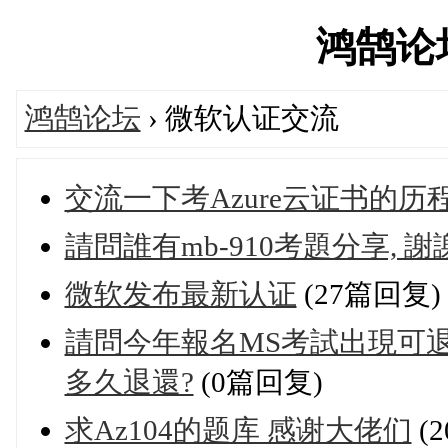
鸿鹄论坛'
鸿鹄论坛
› 微软认证交流
交流一下考Azure云证书的历
請問誰有mb-910考題分享, 謝謝
微软发布最新认证
(27篇回复)
請問今年報名MS考試出現可退
多久退還?
(0篇回复)
求Az104的题库 感谢大佬们
(