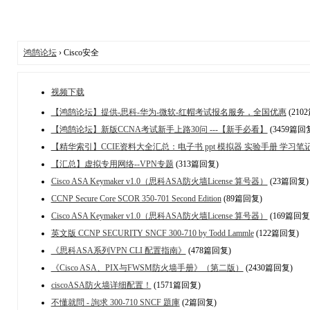
鸿鹄论坛
› Cisco安全
视频下载
【鸿鹄论坛】提供-思科-华为-微软-红帽考试报名服务，全国优惠
(210
【鸿鹄论坛】新版CCNA考试新手上路30问 ---【新手必看】
(3459篇回
【精华索引】CCIE资料大全汇总：电子书 ppt 模拟器 实验手册 学习笔
【汇总】虚拟专用网络--VPN专题
(313篇回复)
Cisco ASA Keymaker v1.0（思科ASA防火墙License 算号器）
(23篇回复)
CCNP Secure Core SCOR 350-701 Second Edition
(89篇回复)
Cisco ASA Keymaker v1.0（思科ASA防火墙License 算号器）
(169篇回复
英文版 CCNP SECURITY SNCF 300-710 by Todd Lammle
(122篇回复)
《思科ASA系列VPN CLI 配置指南》
(478篇回复)
《Cisco ASA、PIX与FWSM防火墙手册》（第二版）
(2430篇回复)
ciscoASA防火墙详细配置！
(1571篇回复)
不懂就問 - 詢求 300-710 SNCF 題庫
(2篇回复)