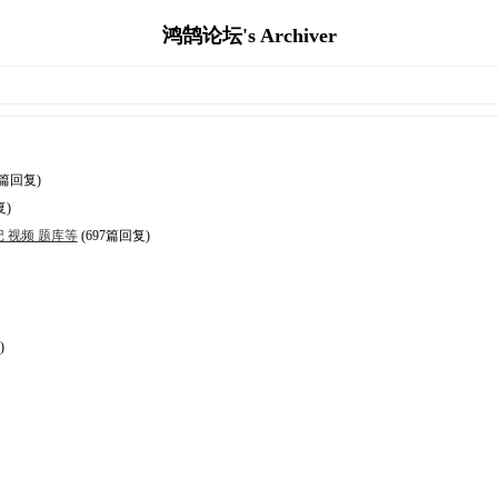
鸿鹄论坛's Archiver
2篇回复)
复)
记 视频 题库等
(697篇回复)
)