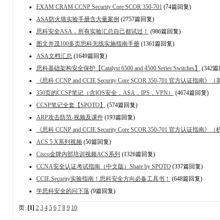
EXAM CRAM CCNP Security Core SCOR 350-701
(74篇回复)
ASA防火墙实验手册含大量案例
(2757篇回复)
思科安全ASA，所有实验汇总自己都试过！
(986篇回复)
图文并茂100多页思科无线实施指南手册
(1361篇回复)
ASA文档汇总
(1649篇回复)
思科基础架构安全保护【Catalyst 6500 and 4500 Series Switches】
(342
《思科 CCNP and CCIE Security Core SCOR 350-701 官方认证指
350页的CCSP笔记（含IOS安全，ASA，IPS，VPN）
(4674篇回复)
CCSP笔记全套【SPOTO】
(574篇回复)
ARP攻击防范-视频及课件
(193篇回复)
《思科 CCNP and CCIE Security Core SCOR 350-701 官方认证指
ACS 5.X系列视频
(50篇回复)
Cisco金牌内部培训视频ACS系列
(1326篇回复)
CCNA安全认证考试指南（中文版）Share by SPOTO
(337篇回复)
CCIE Security实验指南！思科安全方向必备工具书！
(648篇回复)
学思科安全的问下落
(9篇回复)
页:
[1]
2
3
4
5
6
7
8
9
10